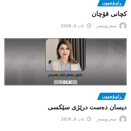
ڕاوبۆچوون
کچانی قۆچان
سەرنوسەر
ئاب 6, 2026
ڕاوبۆچوون
دیسان دەست درێژی سێکسی
سەرنوسەر
ئاب 6, 2026