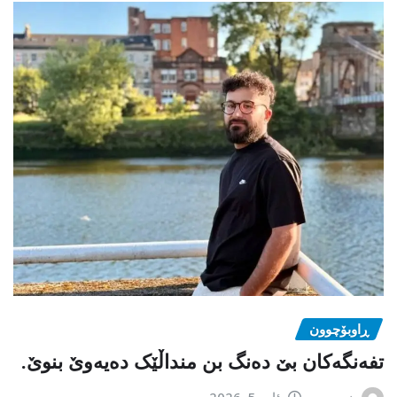
ڕاوبۆچوون
تفەنگەکان بێ دەنگ بن منداڵێک دەیەوێ بنوێ.