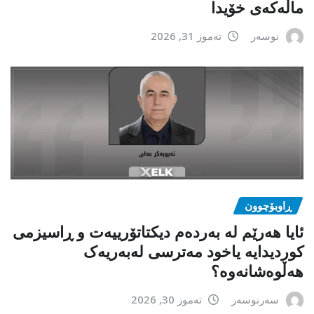
ماڵەکەی خۆیدا
نوسەر
تەموز 31, 2026
ڕاوبۆچوون
ئایا هەرێم لە بەردەم دیکتاتۆرییەت و ڕاسیزمی
کوردیدایە یاخود مەترسی لەبەریەک
هەڵوەشانەوە؟
سەرنوسەر
تەموز 30, 2026