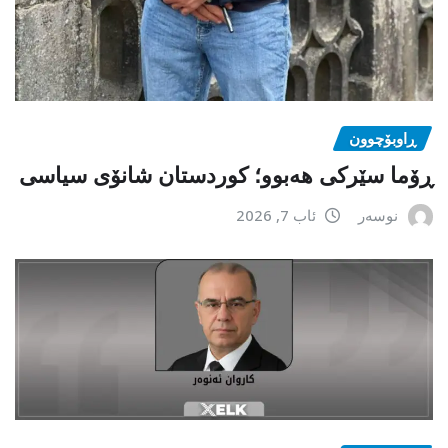
ڕاوبۆچوون
ڕۆما سێرکی هەبوو؛ کوردستان شانۆی سیاسی
نوسەر
ئاب 7, 2026