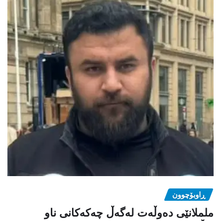
ڕاوبۆچوون
ململانێی دەوڵەت لەگەڵ چەکەکانی ناو