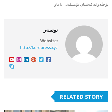
پۆخڵەواتەکەشتان بۆمیللەتی داماو
نوسەر
Website:
http://kurdpress.xyz
RELATED STORY