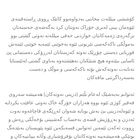
کۆششی میللەت مخابنی بەدواوەبوو کاتێک ڕووی ڕاستەقینەی
ئێوەمان بینی لەبری خۆراک نەوتتان کرد بەگەشەی جەستەتان
نزگەرەی ژەمەکانتان خواردنی حەقی میللەتە نەوتی گشتی بوو
بەموڵکی تاکەکەسی تێربونی ئێوە بەخوێنی ئێمەیە خوێنی ئێمەش
قوربانی دەستی چۆڕێک نەوتە کەزستانان لەرزۆکی دەستمانی پێ
ئاسایی ببێتەوە هیچ شتێکتان نەهێشتەوە بەناوی گشتی لەئێستایا
تەنانەت نەوتەکەش بۆتە تاکەکەسی و موڵک و دەست
بەسەرداگرتنی مافەکان
ئەتوانم بەبەشێک لەعام بڵێم (دزینی نەوتەکان) هەمیشە سەروی
فەقیر کوژی ئێوە بووە هەزاران خۆزگە خاک نەوتی عافێت بکردایە
و ئێوەلەدزینی بێ بەش بونایە شەوان لەڕێگەی قاچاغەوە نەوت
ئەدزن و بەڕۆژیش قسەی بەحساب گەشبینی بۆخەڵکی ڕەش و
ڕووت ئەکەن ئێمەین ئەتوانین قسەبکەین ئێوە پێویستان بەبێدەنگ
بونێکی هەمیشەییە نەوتەکانتان بۆفرۆشیاری وڵاتە بییانییەکان و