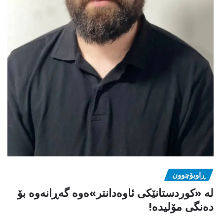
ڕاوبۆچوون
لە «کوردستانێکی ئاوەدانتر»ەوە گەڕانەوە بۆ
دەنگی مۆلیدە!