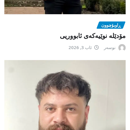
ڕاوبۆچوون
مۆدێلە نوێیەکەى ئابووریی
نوسەر
ئاب 3, 2026