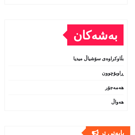
بەشەکان
بڵاوکراوەی سۆشیاڵ میدیا
ڕاوبۆچوون
هەمەجۆر
هەواڵ
بابەتى تر