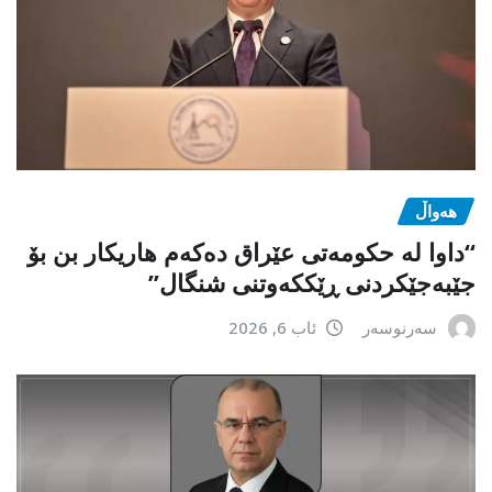
هەواڵ
“داوا لە حكومەتی عێراق دەكەم هاریكار بن بۆ
جێبەجێكردنی ڕێككەوتنی شنگال”
سەرنوسەر
ئاب 6, 2026