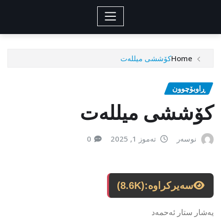
Home
کۆششی میللەت
ڕاوبۆچوون
کۆششی میللەت
نوسەر
تەموز 1, 2025
0
سەیرکراوە:
(8.6K)
یەشار ستار ئەحمەد