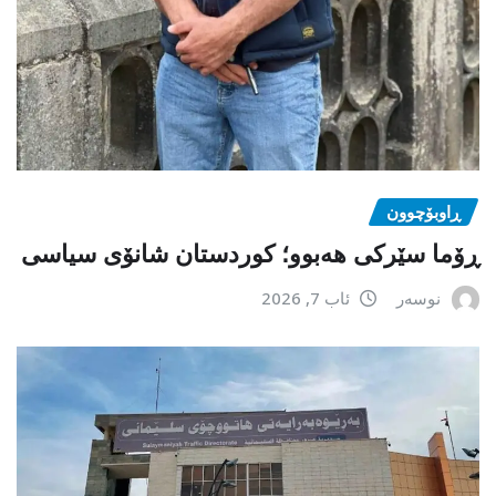
ڕاوبۆچوون
ڕۆما سێرکی هەبوو؛ کوردستان شانۆی سیاسی
نوسەر
ئاب 7, 2026