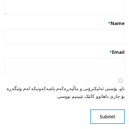
*
Name
*
Email
ناو، پۆستی ئەلیکترۆنی و ماڵپەڕەکەم پاشەکەوتبکە لەم وێبگەڕە
بۆ جاری داهاتوو کاتێک تێبینیم نووسی.