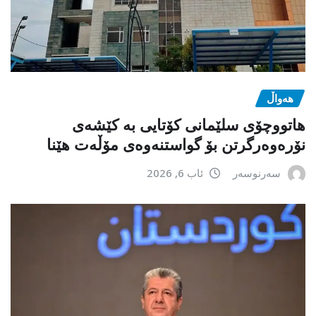
هەواڵ
هاتووچۆی سلێمانی کۆتایی بە کێشەی
نۆرەوەرگرتن بۆ گواستنەوەی مۆڵەت هێنا
سەرنوسەر
ئاب 6, 2026