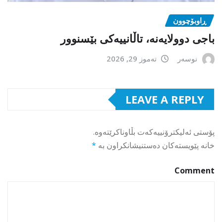
ڕاوبۆچوون
باجی دوولایەنە، تاڵانییەکی بێسنوور
نوسەر
تەموز 29, 2026
LEAVE A REPLY
پۆستی ئەلیکترۆنییەکەت بڵاوناکرێتەوە.
خانە پێویستەکان دەستنیشانکراون بە
*
Comment