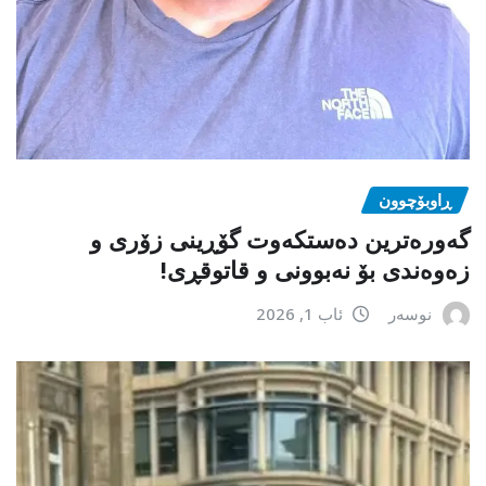
ڕاوبۆچوون
گەورەترین دەستکەوت گۆڕینی زۆری و
زەوەندی بۆ نەبوونی و قاتوقڕی!
نوسەر
ئاب 1, 2026