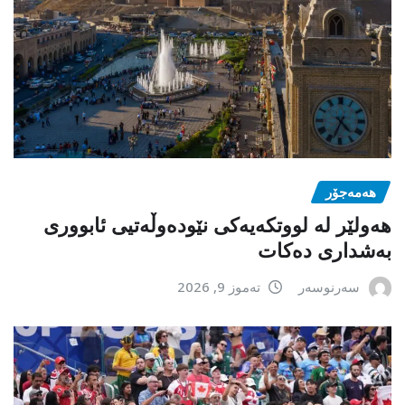
هەمەجۆر
ھەولێر لە لووتکەیەکی نێودەوڵەتیی ئابووری
بەشداری دەکات
سەرنوسەر
تەموز 9, 2026