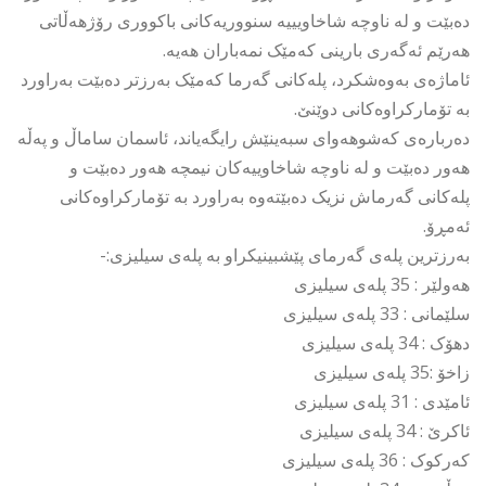
دەبێت و لە ناوچە شاخاویییە سنووریەکانی باکووری رۆژهەڵاتی
هەرێم ئەگەری بارینی کەمێک نمەباران هەیە.
ئاماژەی بەوەشکرد، پلەکانی گەرما کەمێک بەرزتر دەبێت بەراورد
بە تۆمارکراوەکانی دوێنێ.
دەربارەی کەشوهەوای سبەینێش رایگەیاند، ئاسمان ساماڵ و پەڵە
هەور دەبێت و لە ناوچە شاخاوییەکان نیمچە هەور دەبێت و
پلەکانی گەرماش نزیک دەبێتەوە بەراورد بە تۆمارکراوەکانی
ئەمڕۆ.
بەرزترین پلەی گەرمای پێشبینیکراو بە پلەی سیلیزی:-
هەولێر : 35 پلەی سیلیزی
سلێمانی : 33 پلەی سیلیزی
دهۆک : 34 پلەی سیلیزی
زاخۆ :35 پلەی سیلیزی
ئامێدی : 31 پلەی سیلیزی
ئاکرێ : 34 پلەی سیلیزی
کەرکوک : 36 پلەی سیلیزی