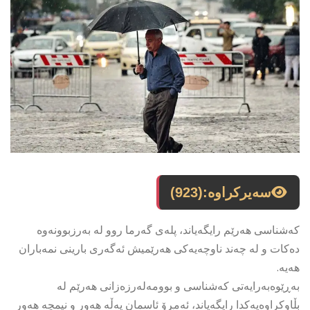
سەیرکراوە:
(923)
کەشناسی هەرێم رایگەیاند، پلەی گەرما روو لە بەرزبوونەوە
دەکات و لە چەند ناوچەیەکی هەرێمیش ئەگەری بارینی نمەباران
هەیە.
بەڕێوەبەرایەتی کەشناسی و بوومەلەرزەزانی هەرێم لە
بڵاوکراوەیەکدا رایگەیاند، ئەمڕۆ ئاسمان پەڵە هەور و نیمچە هەور