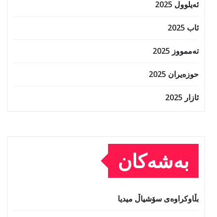
ئەیلوول 2025
ئاب 2025
تەممووز 2025
حوزه‌یران 2025
ئازار 2025
بەشەکان
بڵاوکراوەی سۆشیاڵ میدیا