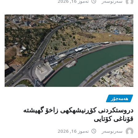
سەرنوسەر
تەموز 16, 2026
هەمەجۆر
دروستکردنی کۆڕنیشهكهی زاخۆ گهیشته
قۆناغی کۆتایی
سەرنوسەر
تەموز 16, 2026