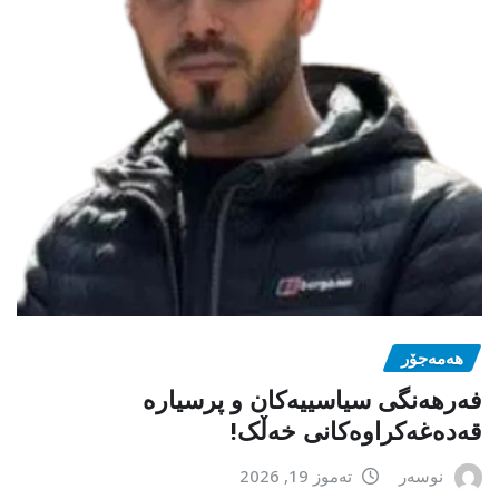
هەمەجۆر
فەرهەنگی سیاسییەکان و پرسیارە
قەدەغەکراوەکانی خەڵک!
نوسەر
تەموز 19, 2026