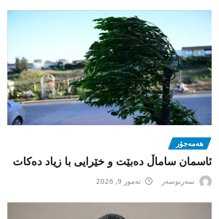
هەمەجۆر
ئاسمان ساماڵ دەبێت و خێرایی با زیاد دەکات
سەرنوسەر
تەموز 9, 2026