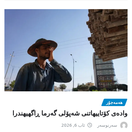
هەمەجۆر
وادەی کۆتاییهاتنی شەپۆلی گەرما ڕاگهیهندرا
سەرنوسەر
ئاب 6, 2026