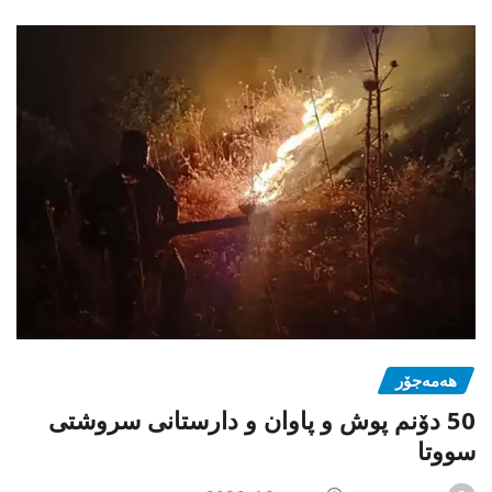
هەمەجۆر
50 دۆنم پوش و پاوان و دارستانی سروشتی
سووتا