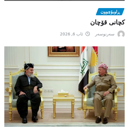
ڕاوبۆچوون
کچانی قۆچان
سەرنوسەر
ئاب 6, 2026