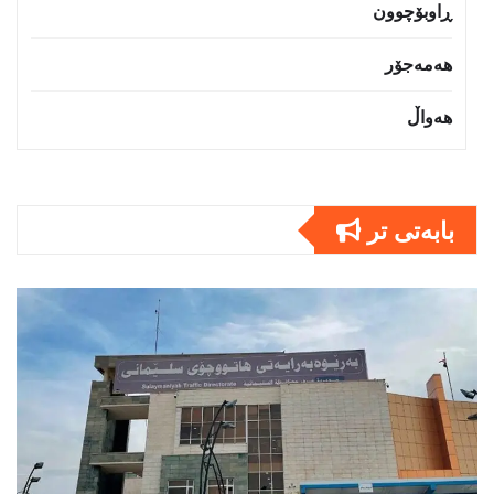
ڕاوبۆچوون
هەمەجۆر
هەواڵ
بابەتى تر