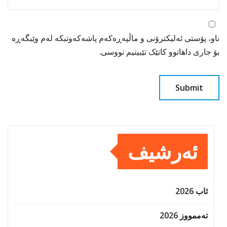
ناو، پۆستی ئەلیکترۆنی و ماڵپەڕەکەم پاشەکەوتبکە لەم وێبگەڕە
بۆ جاری داهاتوو کاتێک تێبینیم نووسی.
ئەرشیف
ئاب 2026
تەممووز 2026