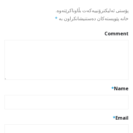
پۆستی ئەلیکترۆنییەکەت بڵاوناکرێتەوە.
خانە پێویستەکان دەستنیشانکراون بە
*
Comment
*
Name
*
Email