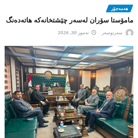
هەمەجۆر
مامۆستا سۆران لەسەر چێشتخانەكە هاتەدەنگ
سەرنوسەر
تەموز 30, 2026