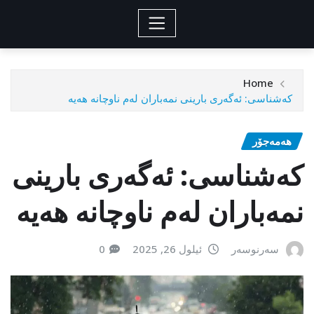
Home
کەشناسی: ئەگەری بارینی نمەباران لەم ناوچانە هەیە
هەمەجۆر
کەشناسی: ئەگەری بارینی
نمەباران لەم ناوچانە هەیە
سەرنوسەر
ئیلول 26, 2025
0