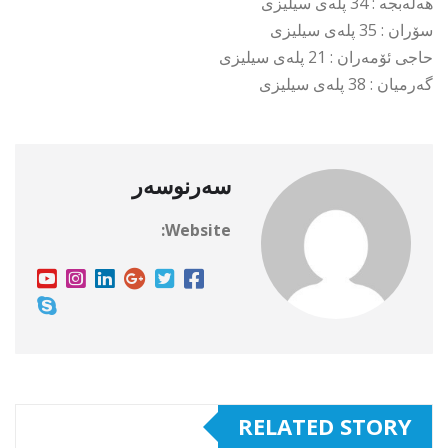
هەڵەبجە : 34 پلەی سیلیزی
سۆران : 35 پلەی سیلیزی
حاجی ئۆمەران : 21 پلەی سیلیزی
گەرمیان : 38 پلەی سیلیزی
سەرنوسەر
Website:
RELATED STORY