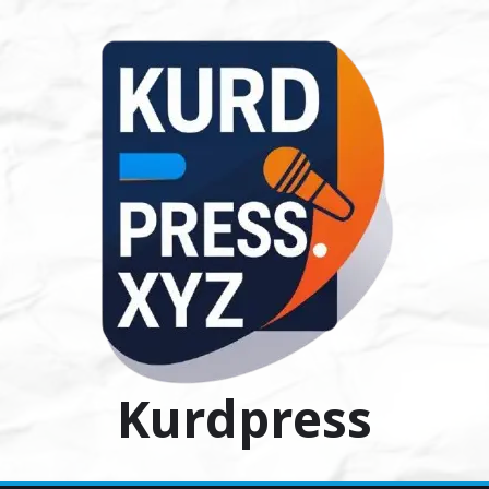
Ski
t
conten
Kurdpress