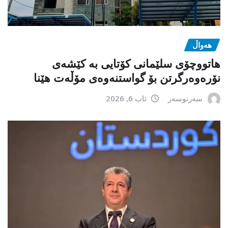
هەواڵ
هاتووچۆی سلێمانی کۆتایی بە کێشەی
نۆرەوەرگرتن بۆ گواستنەوەی مۆڵەت هێنا
سەرنوسەر
ئاب 6, 2026