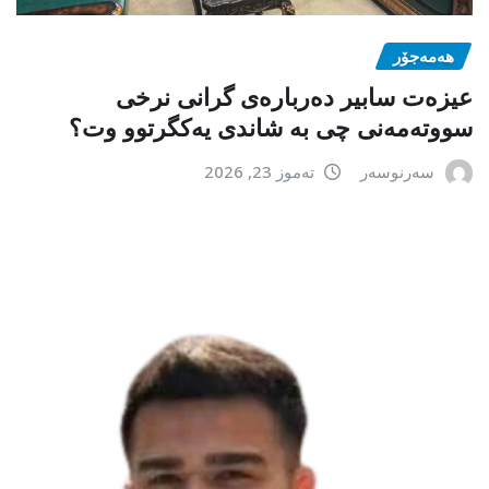
هەمەجۆر
عیزەت سابیر دەربارەی گرانی نرخی
سووتەمەنی چی بە شاندی یەکگرتوو وت؟
سەرنوسەر
تەموز 23, 2026