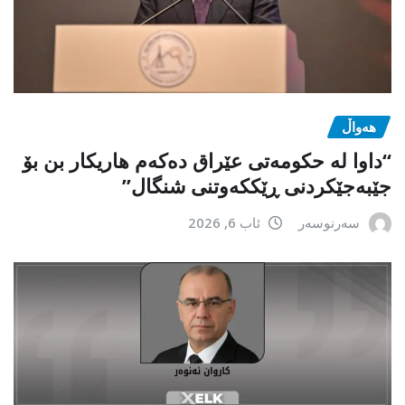
هەواڵ
“داوا لە حكومەتی عێراق دەكەم هاریكار بن بۆ
جێبەجێكردنی ڕێككەوتنی شنگال”
سەرنوسەر
ئاب 6, 2026