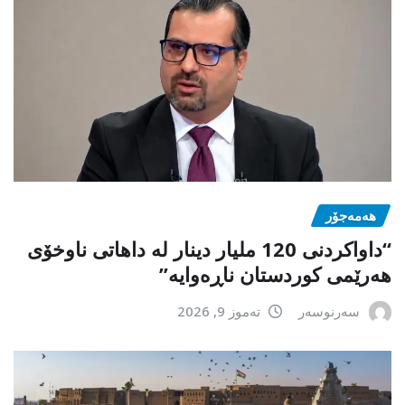
هەمەجۆر
“داواکردنی 120 ملیار دینار لە داهاتی ناوخۆی
هەرێمی کوردستان ناڕەوایە”
سەرنوسەر
تەموز 9, 2026