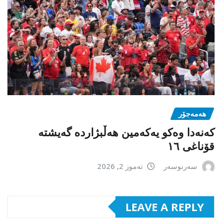
هەمەجۆر
کەنەدا وەکو یەکەمین ھەڵبژاردە گەیشتە
قۆناغی ١٦
سەرنوسەر
تەموز 2, 2026
LEAVE A REPLY