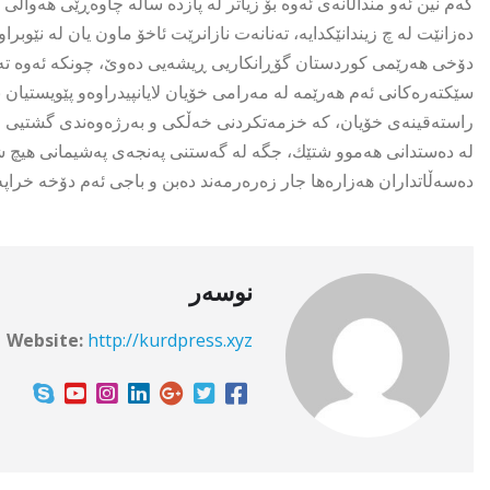
کەم نین ئەو منداڵانەی ئەوە بۆ زیاتر لە پازدە ساڵە چاوەڕێی هەواڵ
دەزانێت لە چ زیندانێکدایە، تەنانەت نازانرێت ئاخۆ ماون یان لە نێوبراو
دۆخی هەرێمی کوردستان گۆڕانکاریی ڕیشەیی دەوێ، چونکە ئەوە تەنها 
سێکتەرەکانی ئەم هەرێمە لە مەرامی خۆیان لایانپیدراوەو پێویستیا
راستەقینەی خۆیان، کە خزمەتکردنی خەڵکی و بەرژەوەندی گشتیی و
لە دەستدانی هەموو شتێك، جگە لە گەستنی پەنجەی پەشیمانی هیچ شتێ
دەسەڵاتداران هەزارەها جار زەرەرمەند دەبن و باجی ئەم دۆخە خراپە
نوسەر
Website:
http://kurdpress.xyz