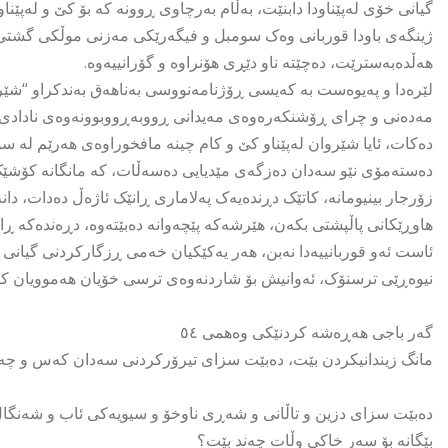
گیانی خۆی لەپێناودا دابنێت، بەڵام بەرچاوی ڕوونە کە بۆ کێ و لەپێن
ژینگەی باودا قوربانی وەک سومبل و فیگەرێکی مەزنی موڵکی گشتی ل
هەڵدەبەسترێت، دەچێتە ناو دێڕی هۆنراوە و گۆرانییەوە.
لێرەدا و پەیوەست بە کەیسی ڕۆژنامەنووسی بەناهەق بەندکراو “شێر
مەدەنی و چرای ڕۆشنکەرەوەی مەیدانی ڕووبەڕووبوونەوەی نادادی و
دەکات، ئایا شێروان لەپێناو کێ و کام چینە مافخوراوەی هەرێم لە سوو
دەستەمۆی نێو سەدان دەزگەی مێدیایی دەسەڵات، کە مانگانە کۆشێک
زۆرجار بینیومانە، کاتێک دڕندەیەک پەلاماری ڕانێک ئاژەڵ دەدات، دا
هاوڕێکانی پاڵپشتی بکەن، هێرشەکە پێچەوانە دەبێتەوە، دڕەندەکە ڕا
ئاست ئەو قوربانییەدا نەبن، هەر یەکێکیان خەمی ڕزگارکردنی گیانی خ
نیوەڕێی ترسنۆک، ئەوانیش بۆ شاردنەوەی ترسی خۆیان هەموویان ک
گەر باجی هەڕەشە کردنێکی وەهمی ٥٤
مانگ زیندانیکردن بێت، دەبێت سزای تیرۆرکردنی سەدان کەس و چەن
دەبێت سزای دزین و تاڵانی و شەڕی ناوخۆ و سیویەکی ئاب و شەنگا
بێگانە بۆ سەر خاکی وڵات چەند بێت؟