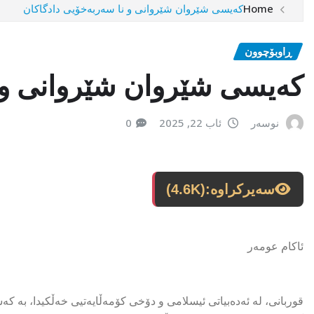
Home
کەیسی شێروان شێروانی و نا سەربەخۆیی دادگاکان
ڕاوبۆچوون
کەیسی شێروان شێروانی و ن
نوسەر
ئاب 22, 2025
0
سەیرکراوە:
(4.6K)
ئاکام عومەر
قوربانی، لە ئەدەبیاتی ئیسلامی و دۆخی کۆمەڵایەتیی خەڵکیدا، بە کە