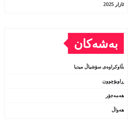
ئازار 2025
بەشەکان
بڵاوکراوەی سۆشیاڵ میدیا
ڕاوبۆچوون
هەمەجۆر
هەواڵ