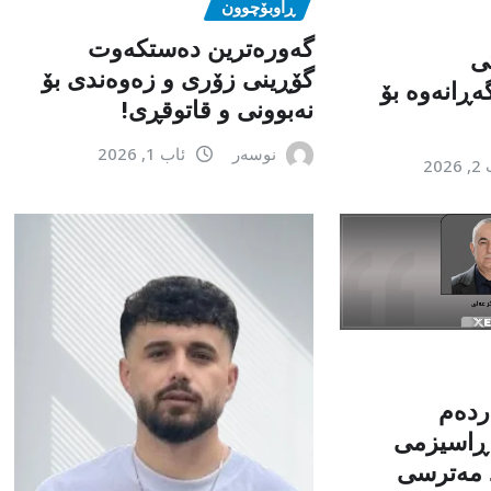
ڕاوبۆچوون
گەورەترین دەستکەوت
ی
گۆڕینی زۆری و زەوەندی بۆ
ەڕانەوە بۆ
نەبوونی و قاتوقڕی!
نوسەر
ئاب 1, 2026
202
ەردەم
 ڕاسیزمی
د مەترسی