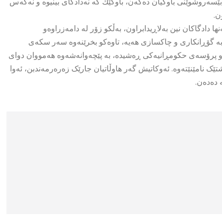
ی بێسەروشوێنی باوکیان دەکەن، باوکێك کە نەدادگای بینیوە و نەکەس
ن.
دادگاکان نین بەلاڕیدابراون، بەڵکو زۆر لە دامەزراوەو
ن بە گۆڕانکاری و چاکسازی هەیە، تاوەکو بخرێنەوە سەر سکەی
 پرۆسەی حکومڕانیەکی ڕەشیدە، بە پێچەوانەشەوە هەمووان دوای
ک نامێنێتەوە. ئەوکاتیش گەر هاوڵاتیان جارێک زەرەرمەندبن، ئەوا
 دەدەن.