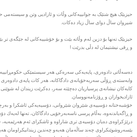
حیزبێک هیچ شتێک بە جوانییەکانی وڵات و ئازادیی وتن و سیستەمی حو
شیروان ساڵ دوای ساڵ زیاد دەکات.
حیزبێک تەنها بۆ دزین لەم وڵاتە بێت و بۆ خۆشییەکانی لە جێگەی تر بێ
و ڕقی نیشتیمان لە دڵی بدرێت !
دەسەڵاتی دادوەری، پایەیەکی سەرەکی هەر سیستمێکی حکومڕانییە، چ
وابەستەی ڕۆڵی سەربەخۆیانەی دادگاکانە، هەر کات پایەی دادوەری لە
کایەکان نیشانەی پرسیاریان دەچێتە سەر، دەکرێت زیندان لە شوێنی 
ئازادیخوازان و ڕۆژنامەنووسان.
خۆشبەختانە دۆسییەی شێروان شێروانی، دۆسیەیەکی ئاشکرا و بەرچاو
و ڕاگەیاندنەوە، بەڵام پرسی ناسەبەرخۆیی دادگاکان، تەنها لەیەك دۆس
درێژکراوەی دەیان دۆسیەی تری شاراوە و ئاشکرای ئەم هەرێمەیە، 
بێسەروشوێنکراوی چەند ساڵەمان هەیەو چەندین زیندانیکراومان هەیە،