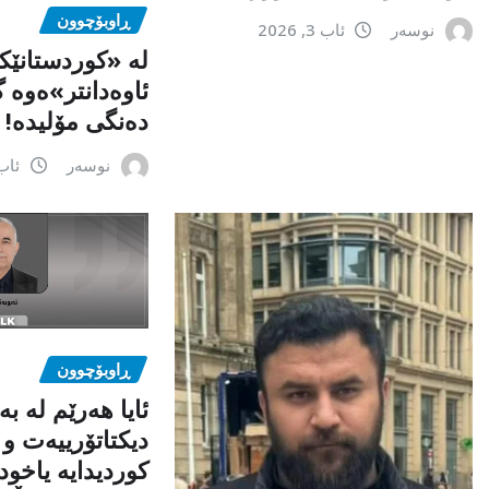
ڕاوبۆچوون
نوسەر
ئاب 3, 2026
لە «کوردستانێک
ئاوەدانتر»ەوە گ
دەنگی مۆلیدە!
نوسەر
ئاب 2, 6
ڕاوبۆچوون
ئایا هەرێم لە ب
دیکتاتۆرییەت و
کوردیدایە یاخو