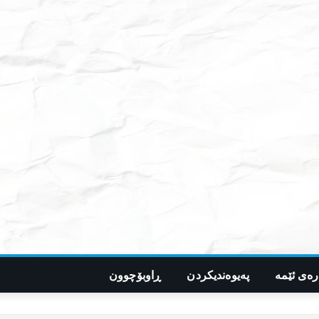
رەی ئێمە
پەیوەندیکردن
ڕاوبۆچوون