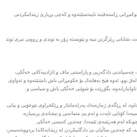
کمڕانی ڕاستەقینە نایبەستێتەوە و کەچی بڕیاری زیندانیکردنی
ت ،شایانی ڕێزگرتن نییە و پێویستە زۆر بە توندی و ڕوونی تیری توند
ەسپاندنی دادگەریی و پاراستنی ماف و ئازادییەکانی خەڵکی،
ق بوو، ئەوە هیج بەهایەك بۆ حکومڕانی باش نامێنێتەوە و تەواوی
تاوانبارانەوە، بگۆڕێت بۆ شوێنی خەڵکی باش و سیاسی و
ە، لە ڕێگەی ژمارەیەك پەرلەمانتار و ڕێکخراوی نێوخۆیی و بیانی
یەدا کۆتایی نایەت و ئەم بێ متمانەیی و نیشانەی پرسیارە،
چونکە لەم هەرێمەی ئێمەدا، چەندین کەیسی خەڵکی
 کە چەندین ساڵیان بێ دادگاییکردن لە زیندانەکاندا بردووەتەسەر،