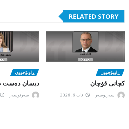
RELATED STORY
ڕاوبۆچوون
ڕاوبۆچوون
کچانی قۆچان
دیسان دەست د
سەرنوسەر
ئاب 6, 2026
سەرنوسەر