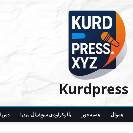
Ski
t
conten
Kurdpress
هەواڵ
هەمەجۆر
بڵاوکراوەی سۆشیاڵ میدیا
دەربا