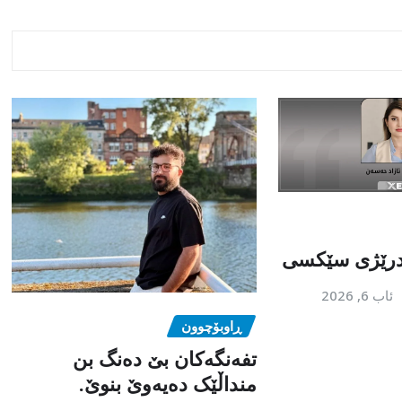
رێژی سێکسی
ئاب 6, 2026
ڕاوبۆچوون
تفەنگەکان بێ دەنگ بن
منداڵێک دەیەوێ بنوێ.