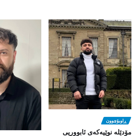
ڕاوبۆچوون
مۆدێلە نوێیەکەى ئابووریی