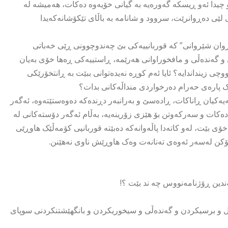
او چیدا ئەو ڕیسکە گەورەیە بە گیانی خۆیەوە دەکات، هەمیشە لە
ێی دەڕوانرێت، سروود و شانامە بە باڵای تێکۆشانەکەیدا
وان شێروانی” کە قوربانییەکی بێ چەندوچوونی ڕێی خەباتی
 گەندەڵی و مافخوراوانی هەرێمە، ڕاستییەکی ڕەها خۆی بەیان
چی زینداندایە؟ ئایا ئەم کوڕە نەیدەتوانی ببێت بە ڕانتخۆرێکی
 پارەی حەرام دەرخواردی منداڵەکانی بدات؟
نەیەکیان ڕاناکات، ڕادەسێ و بەرانبەر دڕندەکە دەوەستێتەوە، ئەگەر
دەکات و سەرکەوتن بۆ هێزی زۆرینەیە، بەڵام ئەگەر دۆستەکانی لە
ۆی بێت، لەو کاتەدا پاڵەوانەکە دەبێتە قوربانیی کۆمەڵێک هاوڕێی
ۆکن لەسەر ئەوەی تەنانەت وەک هاوڕێش ناوی نەهێنن.
دین ڕۆژنامەنووس چە ند بێت ؟!
ل و برسیکردن و گەندەڵی و سیخوریکردن و بانگهێشتنکردنی سوپای