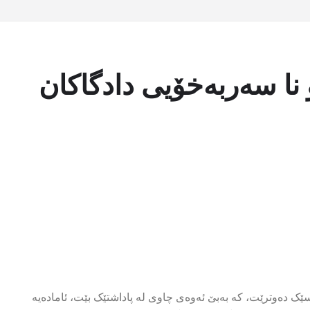
ا سەربەخۆیی دادگاکان
سێک دەوترێت، کە بەبێ ئەوەی چاوی لە پاداشتێک بێت، ئامادەیە