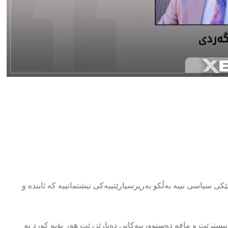
ی سیاسی نییە بەڵکو بەرپرسیارێتییەکی نیشتمانییە کە ئایندە و
یسترێت و مافە دەستوورییەکانی دەپارێزرێت هەر بۆیە کورد بە