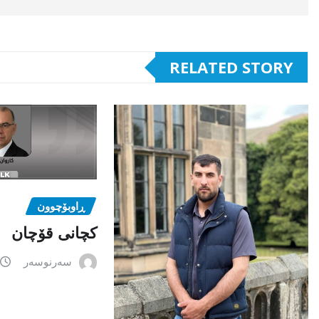
RELATED STORY
ڕاوبۆچوون
کچانی قۆچان
سەرنوسەر