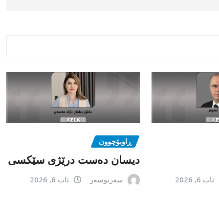
ڕاوبۆچوون
دیسان دەست درێژی سێکسی
ئاب 6, 2026
سەرنوسەر
ئاب 6, 2026