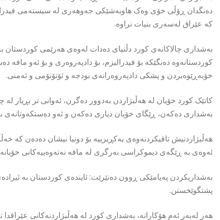
دەنگدان ڕۆڵی خۆی وەک هاوبەشێکی جەوهەری لە سیستەمی فیدراڵیدا 
کە عێراق لەسەری بنیات نراوە.
بەشداری چالاکانەی کورد دڵنیای دەدات لەوەی هەرێمی کوردستان بە هێ
کوردستانەوە دەنگێکە بۆ فیدرالیزم، بۆ دادپەروەری و بۆ ئەو مافە 
خۆبەڕێوەبردن و پشکی دادپەروەرانەی بودجە و ئۆتۆنۆمی و ئەمنی.
کاتێک کورد خۆیان لە هەڵبژاردن بەدوور دەگرن، ئەوانی تر بڕیار لە 
بەشداری دەکەن، ڕێگای خۆیان دیاری دەکەن و ئەو دەستکەوتانەی بە د
هەڵبژاردنیش تاقیکردنەوەی یەکڕیزییە بۆ دونیا نیشان دەدەن کە خە
ئەوەی بە ڕێگەی دیموکراسی بەرگری لە مافە نەتەوەییەکانی خۆیانە
بەشداریکردن پەیامێکی ڕوون دەنێرێت: ئایندەی کوردستان بە ئیرادە
پشتگوێخستن.
هەر لەبەر ئەم هۆکارانە، بەشداری کورد لە هەڵبژاردنەکانی عێراقدا تەن