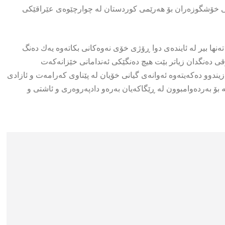
ی خۆشگوزەران بۆ هەرێمی کوردستان لە چوارچێوەی عێراقێکی
نها بیر لە ئایندەی دوا ڕۆژی خۆی نەوەکانی بکاتەوە یەك دەنگ
 دەنگدان زیاتر بێت هیچ دەنگێکی ئەندامانی خێزانەکەت
دوو دەکەیتەوە ئەوانەی گیانی خۆیان لە پێناوی کەرامەت و ئازادی
ە بۆ بەردەوامبوون لە ڕێگاکەیان بەرەو دادپەروەری و ئاشتی و