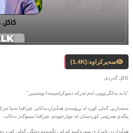
سەیرکراوە:
(1.4K)
کاکل گەردی
“با بە یەکگرتوویی لەم ئەرکە دیموکراسییەدا بوەستین”
بەشداریی گەلی کورد لە پڕۆسەی هەڵبژاردنەکانی عێراقدا تەنیا ئەرکێک
پێگەی هەرێمی کوردستان لە چوارچێوەی عێراقدا مسۆگەر دەکات.
هەڵبژاردن ئامرازی سەرەکییە کە لە ڕێگەیەوە دەنگی گەلی کورد دەب