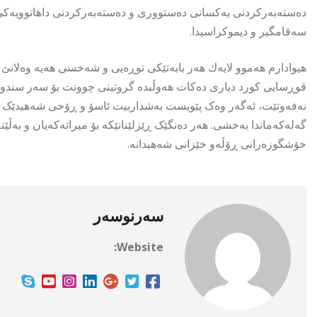
دەستەبەرکردنی یەکسانی دەستووری و دەستەبەرکردنی داهاتوویەک
سەقامگیر و دیموکراسیدا.
هیوادارم هەموو لایەك هەر بابەتێکی توڕەیی و شەخسی هەیە وەلانێ تە
قوڕسایی کورد دیاری دەکات هەوڵبدە گروتینی چوونت بۆ سەر سندوقی
نەفەوتێت، ئەگەر وەک پێویست بەشداربیت ئاسۆ و ڕۆحی شەهیدێک زین
گەلەکەماندا بەخشی. هەر دەنگێک ڕێزلێنانێکە بۆ میراتەکەیان و بەڵێن
خۆشگوزەرانی ڕۆڵەو خێزانی شەهیدانە.
سەرنوسەر
Website: