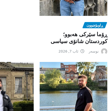
ڕاوبۆچوون
ڕۆما سێرکی هەبوو؛
کوردستان شانۆی سیاسی
نوسەر
ئاب 7, 2026