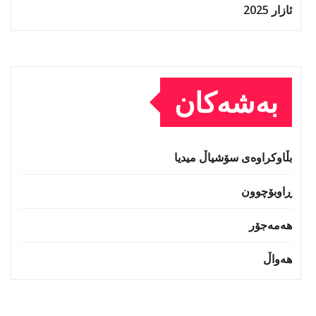
ئازار 2025
بەشەکان
بڵاوکراوەی سۆشیاڵ میدیا
ڕاوبۆچوون
هەمەجۆر
هەواڵ