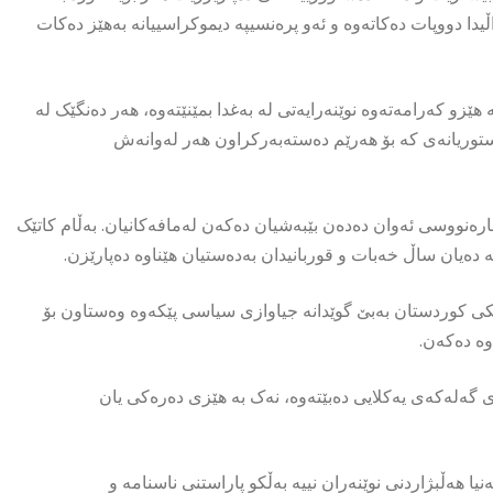
دووپات دەکاتەوە و ئەو پرەنسیپە دیموکراسییانە بەهێز دەکات
زو کەرامەتەوە نوێنەرایەتی لە بەغدا بمێنێتەوە، هەر دەنگێک لە
دەستوریانەی کە بۆ هەرێم دەستەبەرکراون هەر لەوانەش
چارەنووسی ئەوان دەدەن بێبەشیان دەکەن لەمافەکانیان. بەڵام کاتێک
ەیان ساڵ خەبات و قوربانیدان بەدەستیان هێناوە دەپارێزن.
ڵکی کوردستان بەبێ گوێدانە جیاوازی سیاسی پێکەوە وەستاون بۆ
وە دەکەن.
ی گەلەکەی یەکلایی دەبێتەوە، نەک بە هێزی دەرەکی یان
یا هەڵبژاردنی نوێنەران نییە بەڵکو پاراستنی ناسنامە و