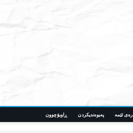
رەی ئێمە
پەیوەندیکردن
ڕاوبۆچوون