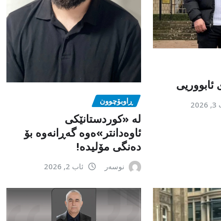
 ئابووریی
ڕاوبۆچوون
202
لە «کوردستانێکی
ئاوەدانتر»ەوە گەڕانەوە بۆ
دەنگی مۆلیدە!
نوسەر
ئاب 2, 2026