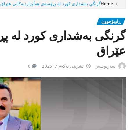
Home
گرنگی بەشداری کورد لە پڕۆسەی هەڵبژاردنەکانی عێراق
ڕاوبۆچوون
گرنگی بەشداری کورد لە پڕ
عێراق
سەرنوسەر
تشرینی یەکەم 7, 2025
0