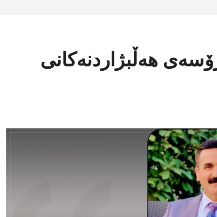
ۆسەی هەڵبژاردنەکانی