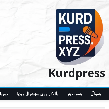
Ski
t
conten
Kurdpress
هەواڵ
هەمەجۆر
بڵاوکراوەی سۆشیاڵ میدیا
دەربا