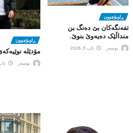
ڕاوبۆچوون
تفەنگەکان بێ دەنگ بن
منداڵێک دەیەوێ بنوێ.
ڕاوبۆچوون
نوسەر
ئاب 5, 2026
مۆدێلە نوێیەکەى
نوسەر
ئاب 3, 6