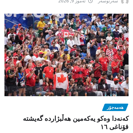
سەرنوسەر
تەموز 9, 2026
هەمەجۆر
کەنەدا وەکو یەکەمین ھەڵبژاردە گەیشتە
قۆناغی ١٦