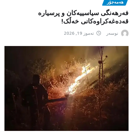
هەمەجۆر
فەرهەنگی سیاسییەکان و پرسیارە
قەدەغەکراوەکانی خەڵک!
نوسەر
تەموز 19, 2026