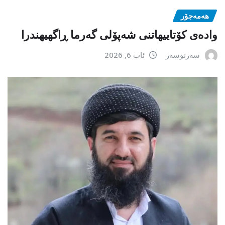
هەمەجۆر
وادەی کۆتاییهاتنی شەپۆلی گەرما ڕاگهیهندرا
سەرنوسەر
ئاب 6, 2026