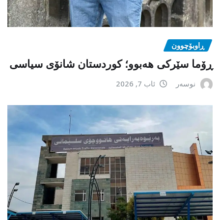
ڕاوبۆچوون
ڕۆما سێرکی هەبوو؛ کوردستان شانۆی سیاسی
نوسەر
ئاب 7, 2026