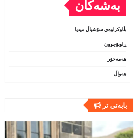
بەشەکان
بڵاوکراوەی سۆشیاڵ میدیا
ڕاوبۆچوون
هەمەجۆر
هەواڵ
بابەتى تر