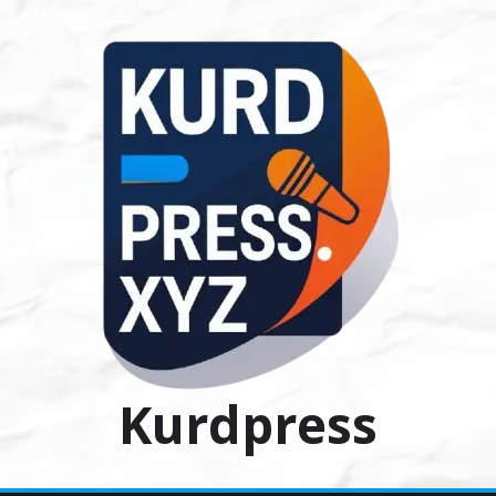
Ski
t
conten
Kurdpress