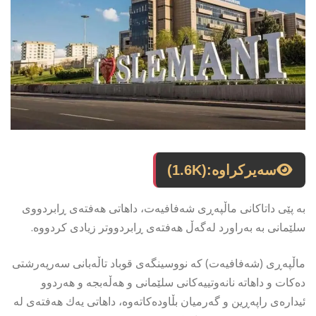
سەیرکراوە:
(1.6K)
بە پێی داتاکانی ماڵپەڕی شەفافیەت، داهاتی هەفتەی ڕابردووی
سلێمانی بە بەراورد لەگەڵ هەفتەی ڕابردووتر زیادی کردووە.
ماڵپەڕی (شەفافیەت) کە نووسینگەی قوباد تاڵەبانی سەرپەرشتی
دەکات و داهاتە نانەوتییەكانی سلێمانی و هەڵەبجە و هەردوو
ئیدارەی راپەڕین و گەرمیان بڵاودەکاتەوە، داهاتی یەك هەفتەی لە