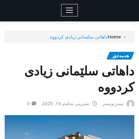
Home
داهاتی سلێمانی زیادی کردووە
هەمەجۆر
داهاتی سلێمانی زیادی
کردووە
سەرنوسەر
تشرینی یەکەم 10, 2025
0