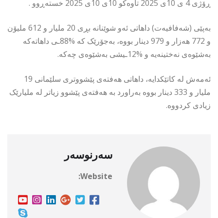
ڕۆژی 4 ی 10ی 2025 تاوەکو 10ی 10ی 2025 خستەڕوو .
بەپێی (شەفافیەت) داهاتی ئەو شوێنانە بڕی 20 ملیار و 612 ملیۆن
و 772 هەزار و 979 دینار بووە، بەجۆرێک كە %88ـی داهاتەكە
بەشێوەی نەختینەیە و %12ـیشی بەشێوەی چەكە.
ئەمەش لە کاتێکدایە، داهاتی هەفتەی پێشووتری سلێمانی 19
ملیار و 333 دینار بووە بەراورد بە هەفتەی پێشوو زیاتر لە ملیارێک
زیادی کردووە.
سەرنوسەر
Website: