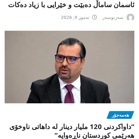
ئاسمان ساماڵ دەبێت و خێرایی با زیاد دەکات
سەرنوسەر
تەموز 9, 2026
هەمەجۆر
“داواکردنی 120 ملیار دینار لە داهاتی ناوخۆی
هەرێمی کوردستان ناڕەوایە”