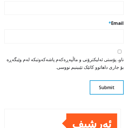
*
Email
ناو، پۆستی ئەلیکترۆنی و ماڵپەڕەکەم پاشەکەوتبکە لەم وێبگەڕە
بۆ جاری داهاتوو کاتێک تێبینیم نووسی.
ئەرشیف