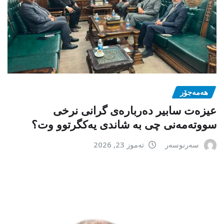
هەمەجۆر
عیزەت سابیر دەربارەی گرانی نرخی
سووتەمەنی چی بە شاندی یەکگرتوو وت؟
سەرنوسەر
تەموز 23, 2026