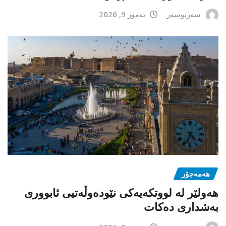
سەرنوسەر
تەموز 9, 2026
هەمەجۆر
ھەولێر لە لووتکەیەکی نێودەوڵەتیی ئابووری
بەشداری دەکات