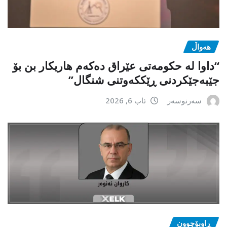
هەواڵ
“داوا لە حكومەتی عێراق دەكەم هاریكار بن بۆ
جێبەجێكردنی ڕێككەوتنی شنگال”
سەرنوسەر
ئاب 6, 2026
ڕاوبۆچوون