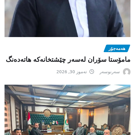
هەمەجۆر
مامۆستا سۆران لەسەر چێشتخانەكە هاتەدەنگ
سەرنوسەر
تەموز 30, 2026