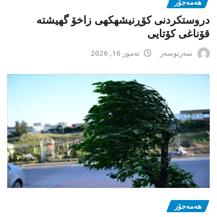
هەمەجۆر
دروستکردنی کۆڕنیشهكهی زاخۆ گهیشته
قۆناغی کۆتایی
سەرنوسەر
تەموز 16, 2026
هەمەجۆر