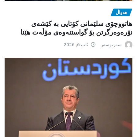
هەواڵ
هاتووچۆی سلێمانی کۆتایی بە کێشەی
نۆرەوەرگرتن بۆ گواستنەوەی مۆڵەت هێنا
سەرنوسەر
ئاب 6, 2026