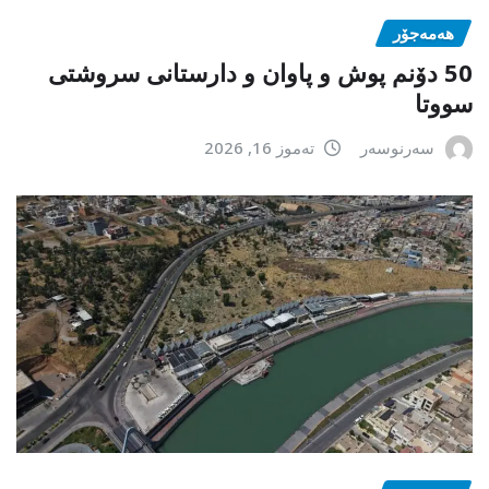
هەمەجۆر
50 دۆنم پوش و پاوان و دارستانی سروشتی
سووتا
سەرنوسەر
تەموز 16, 2026