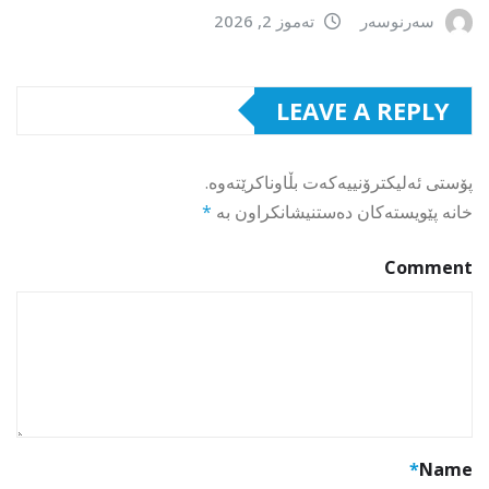
سەرنوسەر
تەموز 2, 2026
LEAVE A REPLY
پۆستی ئەلیکترۆنییەکەت بڵاوناکرێتەوە.
خانە پێویستەکان دەستنیشانکراون بە
*
Comment
*
Name