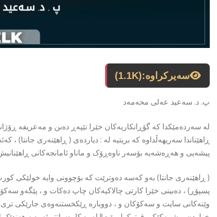
سەیرکراوە:
(1.1K)
پ. د. سەعید عەلی محەمەد
لە سەردەمێکدا کە گۆڕانکاریەکان خێرا تێپەڕ دەبن و مەعریفە ڕۆژانە
ڕاهێناندا سەریهەڵداوە کە بریتیە لە : دیاردەی ( ڕاهێنەری جانتا) ، ک
پیشەیی و هەڕەشەیە بۆسەر ناوەڕۆک و ماناو ئامانجەکانی ڕاهێنانیش
( ڕاهێنەری جانتا) بەو کەسە دەوترێت کە بۆچوونی وایە خولێکی کورت 
پسپۆڕ) ، دەبینی خێرا کارتی چالاکیەکان چاپ دەکات و ، پێگەو سە
وێنەکانی سایت و سەکۆکان و ، دووبارە ڕێکخستنەوەی جارێکی تری ئەو
خواردن و شمەکێکی قوتوکراو بێت!! لەوە کارەساتتر ئەوەیە هەندێک