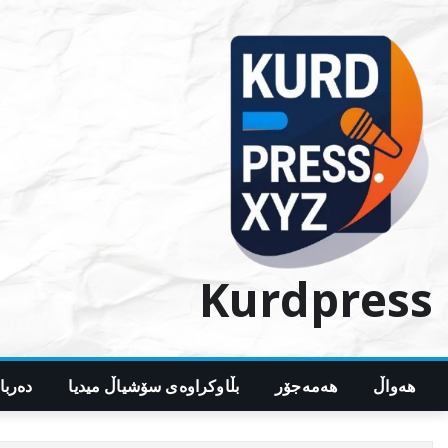
Ski
t
conten
Kurdpress
هەواڵ
هەمەجۆر
بڵاوکراوەی سۆشیاڵ میدیا
دەربا