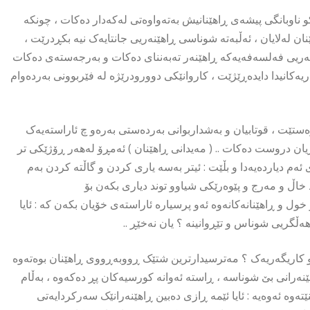
کو ناوبانگی پیشەی ڕاهێنانیش بەتەواوەتی لەکەدار دەکات ، چونکە
ن لەلایان ، ئەڵبەتە شوناسی ڕاهێنەریی جانتایەک نیە بکڕدرێت ،
نەریی فەلسەفەیەکە ڕاهێنەر تەبەننای دەکات و بەرجەستەی دەکات
ریەکانیدا دایدەڕێژێت ، کاروانێکی دوورودرێژە لە فێربوونی بەردەوام
وەستێت ، قوتابیان و بەشداربوانی بەردەستی بەرەو چ ئاراستەیەک
ان دروست دەکات .. ( مەیدانی ڕاهێنان ) ئەمڕۆ لەهەر ڕۆژێکی تر
ەم دیاردەیەدا و بڵێت : ئیتر بەسە یاری کردن و گاڵتە کردن بەم
 خاڵ و مەرج و پێوەرێکی شیاوو توند دیاری بکەن بۆ
ول و ڕاهێنانەکانەوە ئەو پرسیارە ئاراستەی خۆیان بکەن کە : ئایا
ەڵگریی شوناس و تێڕوانینە ؟ یان نەخێڕ ..
 و کاریگەریەک ؟ مەترسیدارترین شتێک ڕووبەڕووی ڕاهێنان بوەتەوە
نەرانی بێ شوناسە ، ڕاستە ئەوانە کورسیەکان پڕ دەکەوە ، بەڵام
ەوە ئەوەیە : ئایا ئێمە ڕازی دەبین ڕاهێنەرانێک سەرکردایەتی