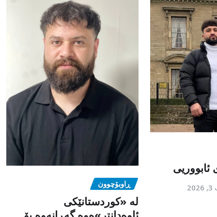
 ئابووریی
ڕاوبۆچوون
202
لە «کوردستانێکی
ئاوەدانتر»ەوە گەڕانەوە بۆ