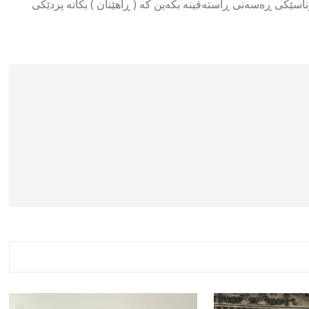
ناسێکی ڕەسەنی ڕاستەقینە بکەین کە ( ڕاهێنان ) بکاتە پردێکی