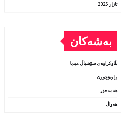
ئازار 2025
بەشەکان
بڵاوکراوەی سۆشیاڵ میدیا
ڕاوبۆچوون
هەمەجۆر
هەواڵ