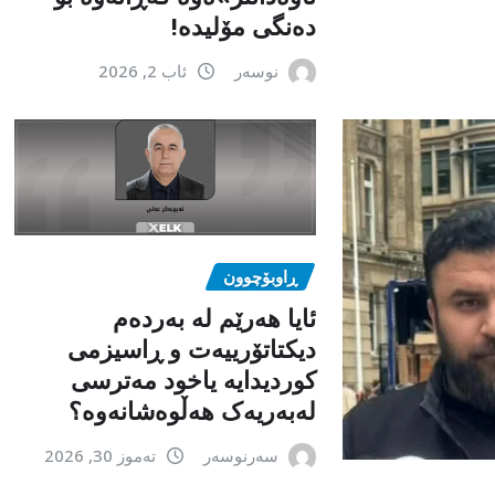
دەنگی مۆلیدە!
نوسەر
ئاب 2, 2026
ڕاوبۆچوون
ئایا هەرێم لە بەردەم
دیکتاتۆرییەت و ڕاسیزمی
کوردیدایە یاخود مەترسی
لەبەریەک هەڵوەشانەوە؟
سەرنوسەر
تەموز 30, 2026