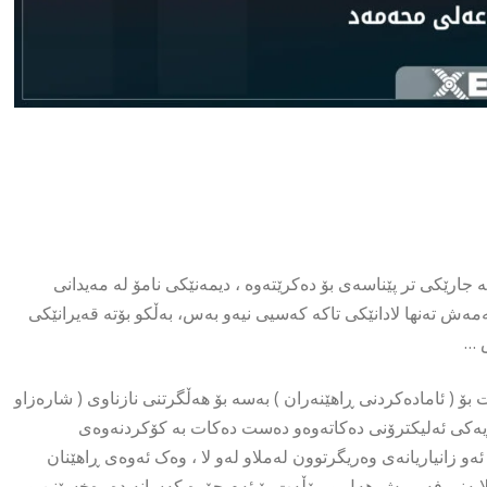
 جارێکی تر پێناسەی بۆ دەکرێتەوە ، دیمەنێکی نامۆ لە مەیدانی
ەئەمەش تەنها لادانێکی تاکە کەسیی نیەو بەس، بەڵکو بۆتە قەیرانێکی
 …
بۆ ( ئامادەکردنی ڕاهێنەران ) بەسە بۆ هەڵگرتنی نازناوی ( شارەزاو
کۆیەکی ئەلیکترۆنی دەکاتەوەو دەست دەکات بە کۆکردنەوەی
 زانیاریانەی وەریگرتوون لەملاو لەو لا ، وەک ئەوەی ڕاهێنان
 لایەنی فەرمیش هەل و مۆڵەت بۆ ئەم جۆرە کەسانە دەڕەخسێنن و