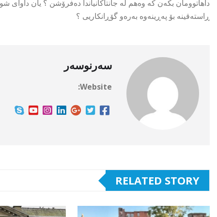
داهاتوومان بکەن کە وەهم لە جانتاکانیاندا دەفرۆشن ؟ یان داوای شو
ڕاستەقینە بۆ پەڕینەوە بەرەو گۆڕانکاریی ؟
سەرنوسەر
Website:
RELATED STORY