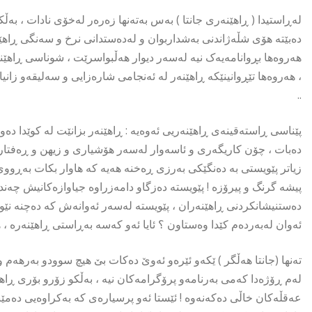
لەڕاستیدا ( ڕاهێنەری جانتا ) بەس بەتەنها زەرەر لەخۆی نادات ، بەڵ
دەبێتە هۆی شڵەژاندنی بەشداربوان و لەدەستدانی نرخ و سەنگی ڕاهێنا
هەروەها بڕوانامەیەک نیە لەسەر دیوار هەڵبواسرێت ، شوناسی ڕاهێ
، هەروەها تێڕوانینێکە ڕاهێنەر لە ئەنجامی شارەزایی و سەلیقەو زانیا
..
پێناسی ڕاستەقینەی ڕاهێنەریی ئەوەیە : ڕاهێنەر بزانێت لە کوێدا دە
دەبات ، چۆن کاریگەری و ئاسەوار لەسەر هۆشیاری و زیهن و ڕەفتاری
زیاتر پێویستی بە دەنگێکی بەرزی ڕەخنە هەیە کە هاوار بکات بەڕووی ئ
پیشە گرنگ و پیرۆزە ! پێویستە دەزگاو دامەزراوە جیاوازەکانیش چەند
دەستنیشانکردنی ڕاهێنەران ، پێویستە لەسەر ئەوانەش کە دەچنە نێو خ
ئەوان لەبەردەم کێدا وەستاون ؟ ئایا ئەو کەسە بەڕاستی ڕاهێنەرە ، ه
تەنها (جانتا هەڵگر ) ێکەو ئێرەو ئەوێ دەکات بێ هیچ سوودو بەرهەم
لەم ڕۆژەدا کەمی بەرنامەو پرۆگرامەکان نیە ، بەڵکو زۆرو بۆری ڕاهێ
عەقڵەکان خاڵی دەکەنەوە ! ئێستا ئەو پرسیارەی کە بەکراوەیی دەمێنێت