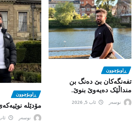
ڕاوبۆچوون
تفەنگەکان بێ دەنگ بن
منداڵێک دەیەوێ بنوێ.
ڕاوبۆچوون
نوسەر
ئاب 5, 2026
مۆدێلە نوێیەکەى
نوسەر
ئاب 3, 6