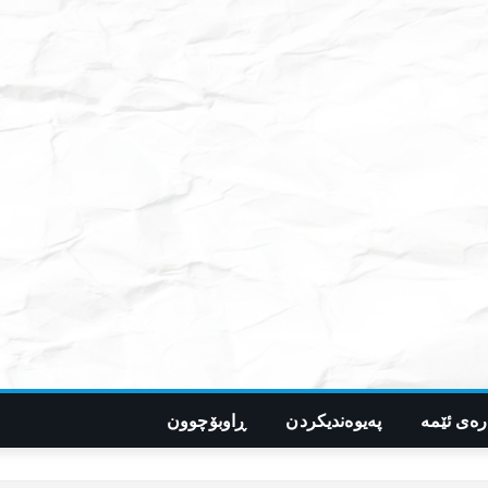
رەی ئێمە
پەیوەندیکردن
ڕاوبۆچوون