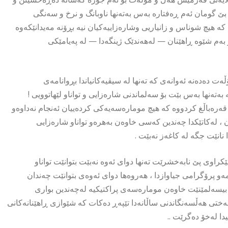
 گومان ئەم ڕەفتارە بەس بەتەنها ناوبانگ و نرخ و سەنگی
کە هیچ شوناس و زانیاریی وشارەزاییەکیان نیە بڕۆنە مەیدانێکەوە
یتر بەم شێوە ڕاهێنان — لەهەندێک ژینگەدا — لە پەیامێکی
ەت دەدەنە ئەوانەی کە تەنها لە سیڤیەکانیاندا بڕوانامەی
وەی ئەم کاغەزەیە بەتەنها بەس بێت بۆ سەلماندنی شارەزایی و تواناو لێهاتوویی !
 قەرەباڵغ کردووە کە هیچ مومارەسەیەکی کردەییان ئەنجام نەداوەو
ن ، لەکاتێکدا چەندین کەسی خاوەن بەهرەو تواناو شارەزایی
انێت جگە لە کاغەز نەبێت .
ێکراوی پێ نابەخشرێت تەنها دوای ئەوە نەبێت بتوانێت تواناو
ەو پرۆگرامی جیاوازدا ، هەروەها دوای ئەوەی بتوانێت چەندان
 بیسەلمێنێت خاوەن مومارەسەی پراکتیکیە لەچەندین بواری
سەختی هەڵسەنگاندنی ساڵانەدا تێپەڕ دەکات که شێوازی ڕاهێنانەکانی
دا لەخۆ دەگرێت ..