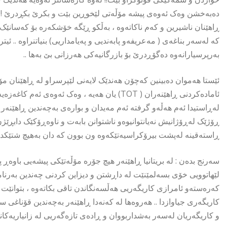
دەبەخشن وەک ئەوەی پیشە مۆڵەتی لێخوڕین بێت و بکرێ بکڕدرێ ! بێ
ڕاهێنان ناشیرین و کەم ناکاتەوە ، بەڵکو ڕێگە خۆشکەرە بۆ کەسانێک 
کە لەسەر بناغەی ( مەعریفەو پابەندیی و پەیامداریی) بنیاتنراوە .. ئ
بەرپرسیارانەوە دەگۆڕدرێ بۆ بازرگانیەکی هەرزانی بێ بەها ..
ئێستا هەموان دەبینین کەچۆن هەندێک لایەنی لێپرسراو لە ڕاهێنان مۆڵ
ئامادەکردنی ڕاهێنەران ( TOT) یان هەیە ، وەک ئە
لەڕاستیدا ئەم هەڵەو گرفتە ئەم مەیدان و بوارەی بەچەندین ڕاهێنەر
ڕۆژێک لەڕۆژانیش نەیانتوانیوەو ناشتوانن بابەت و ناوەڕۆکێک دابڕێژ
ڕاستەقینە لەپشت بیرۆکراسیەتێکەوە ون بوون کە دان بەهیچ شتێکدا ن
سەرنج بدەن : لە بریتانیا ڕاهێنەر هیچ جۆرە مۆڵەتێکی پیشەیی باوەڕ پ
لێهاتوویی خۆی بسەلمێنێت لە داڕشتن و دیزاین کردنی چەندین بەرنام
کەرەستەو ئامرازی کاریگەریی هەڵسەنگاندن تاقی بکاتەوە ، بتوانێت
کاریگەری جیاوازدا .. هەروەها لە کەنەدا ڕاهێنەر بەچەندین قۆناغی 
و کاریگەریان لەسەر بەشداربووان و ڕادەی تازەگەریی لە زانیاریەکانی