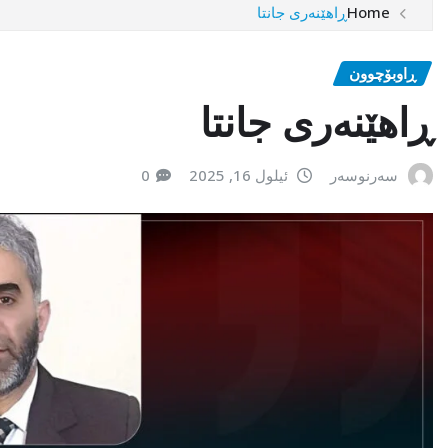
Home
ڕاهێنەری جانتا
ڕاوبۆچوون
ڕاهێنەری جانتا
سەرنوسەر
ئیلول 16, 2025
0